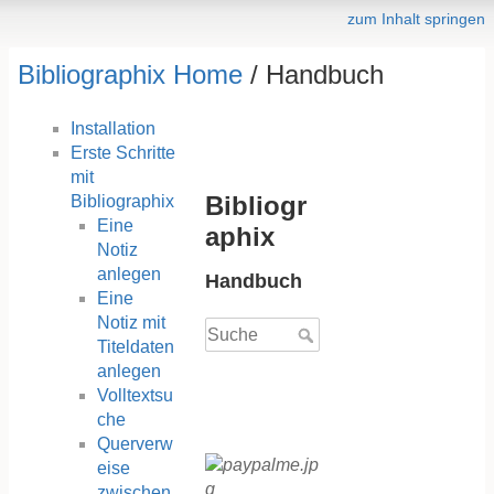
zum Inhalt springen
Bibliographix Home
/ Handbuch
Installation
Erste Schritte
mit
Bibliogr
Bibliographix
Eine
aphix
Notiz
anlegen
Handbuch
Eine
Notiz mit
Titeldaten
anlegen
Volltextsu
che
Querverw
eise
zwischen